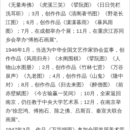
《无量寿佛》《虎溪三笑》《擘阮图》《日日凭栏
洗耳听》；3月，创作作品《清阁著书图》《野老长
江图》；6月，创作作品《潇潇暮雨》《暴风雨
图》；7月，在成都举办个展；11月，在重庆江苏同
乡会举办“傅抱石画展”。
1946年1月，当选为中华全国文艺作家协会监事，创
作作品《风雨归舟》《水阁围棋》《擘阮图》《人
物山水图册》；2月，创作作品《竹林七贤》《万谷
泉声》《九老图》；4月，创作作品《山鬼》《隆中
对》；8月，创作作品《归去来图》《醉僧图》《前
赤壁赋图》《今古输赢一笑间》；10月，全家返回
南京，仍任教于中央大学艺术系；12月，在南京举
办“徐悲鸿、傅抱石、陈之佛、吕斯百、秦宣夫联合
画展”。
1947年3月，作品《万竿烟雨》参加全国首届美术节