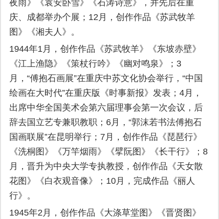
夜雨》《袁安卧雪》《石涛诗意》，并先后在重
庆、成都举办个展；12月，创作作品《苏武牧羊
图》《湘夫人》。
1944年1月，创作作品《苏武牧羊》《东坡赤壁》
《江上渔隐》《策杖行吟》《幽对鸣泉》；3
月，“傅抱石画展”在重庆中苏文化协会举行，“中国
绘画在大时代”在重庆版《时事新报》发表；4月，
出席中华全国美术会第六届理事会第一次会议，后
辞去国立艺专兼职教职；6月，“郭沫若书法傅抱石
国画联展”在昆明举行；7月，创作作品《琵琶行》
《洗桐图》《万竿烟雨》《擘阮图》《长干行》；8
月，晋升为中央大学专执教授，创作作品《天女散
花图》《白衣观音像》；10月，完成作品《丽人
行》。
1945年2月，创作作品《大涤草堂图》《晋贤图》