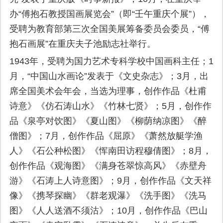
办“傅抱石教授国画展览会”（即“壬午重庆个展”），
受聘为教育部第三次全国美展筹备委员会委员，“傅
抱石画展”在重庆夫子池励志社举行。
1943年，受聘为国力艺术专科学校中国画科主任；1
月，“中国山水画论”发表于《文史杂志》；3月，出
席全国美术会年会，当选为理事，创作作品《杜甫
诗意》《仿石涛山水》《竹林七贤》；5月，创作作
品《泉亭对饮图》《夏山图》《柳荫纳凉图》《醉
僧图》；7月，创作作品《屈原》《萧然放艇学渔
人》《石公种松图》《恽南田访程穆倩图》；8月，
创作作品《观海图》《满身苍翠惊高风》《赤壁舟
游》《石涛上人诗意图》；9月，创作作品《文天祥
像》《携琴探幽》《群老观瀑》《洗手图》《洗马
图》《人人送酒不须沽》；10月，创作作品《巴山