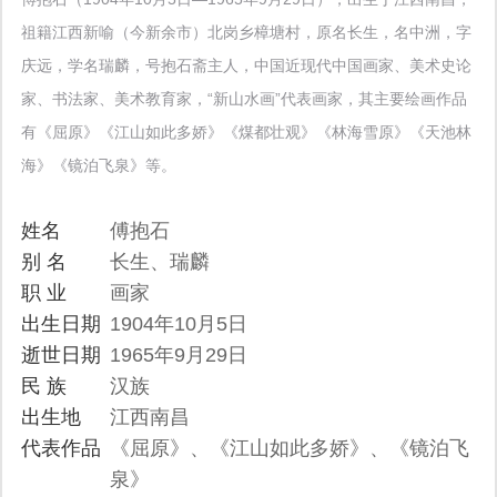
祖籍江西新喻（今新余市）北岗乡樟塘村，原名长生，名中洲，字
庆远，学名瑞麟，号抱石斋主人，中国近现代中国画家、美术史论
家、书法家、美术教育家，“新山水画”代表画家，其主要绘画作品
有《屈原》《江山如此多娇》《煤都壮观》《林海雪原》《天池林
海》《镜泊飞泉》等。
姓名
傅抱石
别 名
长生、瑞麟
职 业
画家
出生日期
1904年10月5日
逝世日期
1965年9月29日
民 族
汉族
出生地
江西南昌
代表作品
《屈原》、《江山如此多娇》、《镜泊飞
泉》