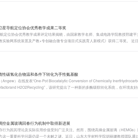
第一作者单位。
卫星导航定位协会优秀教学成果二等奖
星导航定位协会优秀教学成果评定结果揭晓，由国家教学名师、集成电路学院教授邢建平
教实验网系统装置及产教+专创融合微专业项目式实践育人新模式》获得二等奖。 近日
定结果揭晓，由国家教学名师、集成电路学院教授邢建平主持、山东大学为第一完成
创融合微专业项目式实践育人新模式》获得二等奖。
惰性碳氢化合物温和条件下转化为手性氨基酸
发表“One-Pot Biocatalytic Conversion of Chemically InertHydrocarbons
ternal Cofactorand H2O2Recycling”，该研究提出了一种新的多酶级联转化系统，
功实现传统有机合成中极具挑战性的转化。山东大学微生物技术国家重点实验室教授
文章第一作者。
调控金属玻璃回春行为机制中取得新进展
存行为因其理论及实际应用价值受到广泛关注。然而，围绕高熵金属玻璃（HEMGs
力这一重要科学问题仍是一个未解之谜。近日，山东大学材料学院胡丽娜教授团队通