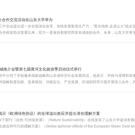
校企合作交流活动在山东大学举办
三中全会提出进一步全面深化改革，加快发展新质生产力，“青岛地铁·走进山大”校企
合作框架协议签署以来，双方一直保持着密切而富有成效的合作。未来，山东大学将
域，为青岛地铁的发展提供有力智力支持和人才保障，共同推动双方在科技创新、人
省城推介会暨第七届黄河文化旅游季启动仪式举行
辞中介绍了学校服务国家战略和山东省经济社会发展情况，他表示，学校与淄博和高
河战略制度创新、发展规划、功能定位、产业发展、区域协同等方面开展深入合作，
创佳绩。
揭示《欧洲绿色协议》的全球溢出效应并提出潜在缓解方案
下期刊《自然-可持续发展》（Nature Sustainability）在线发表了山东大学蓝
解方案》（Global spillover effects of the European Green Deal and pla
。钟洪麟教授为论文第一作者，马里兰大学教授孙来祥、冯奎双，格罗宁根大学教授Klaus 