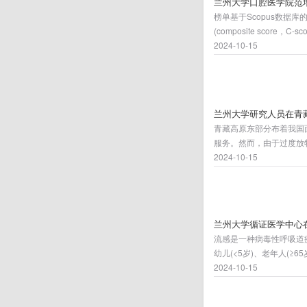
兰州大学口腔医学院范增
榜单基于Scopus数据
(composite sco
176个细分子领域。榜
2024-10-15
兰州大学研究人员在青
青藏高原东部分布着我国
服务。然而，由于过度放
注的问题。有研究指出，
2024-10-15
现象可以用系统多稳态理论（A
要。越来越多的证据表明
兰州大学循证医学中心
流感是一种病毒性呼吸道
幼儿(<5岁)、老年人(
每年在全球范围内导致数
2024-10-15
期间和免疫功能低下的个
毒药物常被推荐用于重症