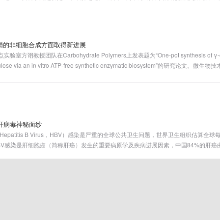
璃的回春特征，揭示了构型熵对回春行为的正向影响规律和调控机制。相关工作“Unique en
igh entropy in metallic glasses”已在材料领域顶级期刊Advanced Function Materi
该论文第一作者，中科院物理所博士后楚威、山东大学研究员王峥和胡丽娜教授为通
糊精的非细胞合成方面取得新进展
授团队在Carbohydrate Polymers上发表题为“One-pot synthesis of γ-cyclod
 cellulose via an in vitro ATP-free synthetic enzymatic biosystem”的研
教授为该研究的通讯作者，山东大学微生物技术国家重点实验室为第一完成单位和通
肝病毒神秘面纱
epatitis B Virus，HBV）感染是严重的全球公共卫生问题，世界卫生组织估算全球
BV感染是肝细胞癌（简称肝癌）发生的重要病原学及疾病进展因素，中国84%的肝癌
的国家，也是实现2030年消除“病毒性肝炎公共卫生危害”目标的主力军。据估计我国目
00万例被确诊为慢性乙型肝炎患者。
经济”论坛在京举办
经济”论坛在北京举办。论坛以“‘碳’寻新质生产力”为主题，设有国之重器—企业“双碳”