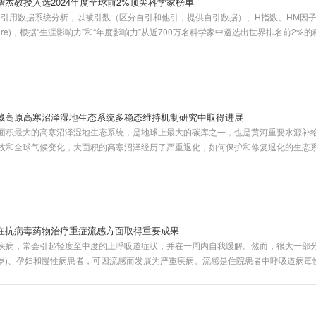
杰教授入选2024年度全球前2%顶尖科学家榜单
库的引用数据系统分析，以被引数（区分自引和他引，提供自引数据）、H指数、HM因
re，C-score)，根据“生涯影响力”和“年度影响力”从近700万名科学家中遴选出世界排名前2
单提供了面向科学家长期科研表现的衡量指标，客观真实反映科学家的学术影响力。
藏高原高寒沼泽湿地生态系统多稳态维持机制研究中取得进展
面积最大的高寒沼泽湿地生态系统，是地球上最大的碳库之一，也是黄河重要水源补
牧和全球气候变化，大面积的高寒沼泽经历了严重退化，如何保护和修复退化的生态
在外部环境压力和系统内部的正反馈共同推动下会使生态系统跨越临界点，转变为另
lternative stable states）来解释。数学模型强调，系统自我强化的正反馈
，许多生态系统都会呈现出多个稳态，然而，多稳态的识别和正反馈的量化是前沿且
在抗病毒药物治疗重症流感方面取得重要成果
疾病，常会引起轻度至中度的上呼吸道症状，并在一周内自我缓解。然而，很大一部
≥65岁)、孕妇和慢性病患者，可因流感而发展为严重疾病。流感是住院患者中呼吸道病
十万呼吸道疾病死亡，并造成重大经济损失。因流感住院的成人病死率通常在4%至8
体中，病死率可能高达10%至15%。因此，确定重症流感的有效治疗方法对全球公共
流感患者的临床治疗。但目前，治疗流感住院患者的最佳抗病毒药物仍不确定。