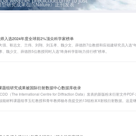
型研究成果在《Nature》正刊发表
师入选2024年度全球前2%顶尖科学家榜单
大强、靳志文、兰伟、刘翔、刘玉孝、魏少文、薛德胜7位教授和应祖建研究员入选“年
孝、魏少文、薛德胜5位教授同时入选“终身科学影响力排行榜”榜单。
课题组研究成果被国际衍射数据中心数据库收录
he International Centre for Diffraction Data）发表的新版粉末衍射文件
核能材料课题组李玉红教授和青年教师杨冬燕提交的13组粉末X射线衍射数据。这是继2
的再次收录。