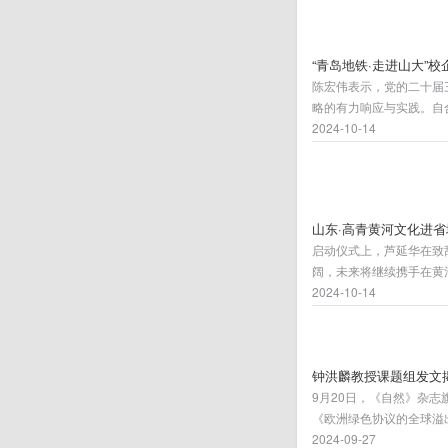
“青岛地铁·走进山大”
陈宏伟表示，党的二十届
略的有力响应与实践。自
在合作空间，拓宽合作领
2024-10-14
现合作共赢。
山东·高青黄河文化进
启动仪式上，芦延华在致
阔，未来将继续携手在黄
高质量发展再建新功、再
2024-10-14
钟洪麟教授课题组发文
9月20日，《自然》杂志旗
《欧洲绿色协议的全球溢出效应和可行的缓
options）的研究论文
2024-09-27