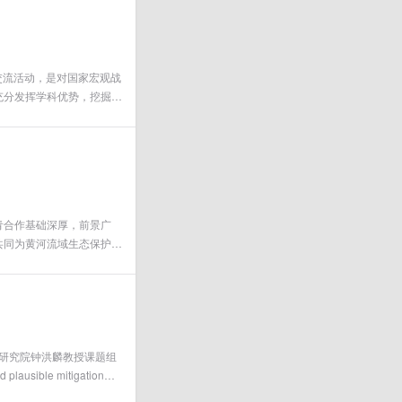
交流活动，是对国家宏观战
充分发挥学科优势，挖掘潜
才培养、产业升级等方面实
青合作基础深厚，前景广
共同为黄河流域生态保护和
绿发展研究院钟洪麟教授课题组
usible mitigation
Hubacek为论文共同通