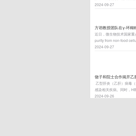
具有不同熵值的La基金属玻
2024-09-27
behavior driven by h
大学博士研究生王玲玲为
成单位。
方诩教授团队在γ-环
近日，微生物技术国家重点实验室方诩教
purity from non-food
牛康乐为第一作者，方诩
2024-09-27
饶子和院士合作揭开乙
​ 乙型肝炎（乙肝）病毒（H
感染相关疾病。同时，H
世界上HBV感染负担最重
2024-09-26
肝病毒携带者，其中约30
2024清华大学“碳中和
2024清华大学“碳中和