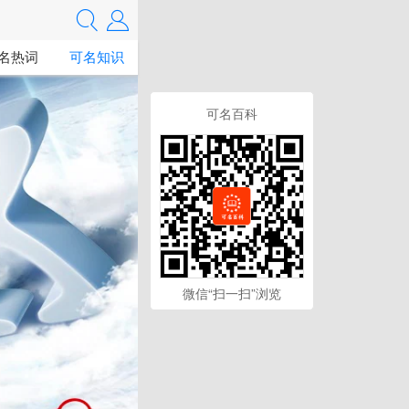
名热词
可名知识
可名百科
微信“扫一扫”浏览