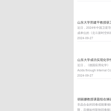
讯作者。山东大学为论文
山东大学邢建平教授获
近日，2024年中国卫
成单位的《北斗新时空科
定位协会优秀教学成果评
2024-09-27
验网系统装置及产教+专
山东大学成功实现化学
近日，《德国应用化学》（Angew）在线
Acids through In
向手性氨基酸的转化，成
2024-09-27
者，硕士研究生王爱文为
胡丽娜教授课题组在熵
非晶合金的回春或能量储
限，且熵如何影响回春能