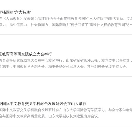
强国的“六大特质”
《人民教育》发表题为“深刻领悟并全面贯彻教育强国的‘六大特质’”的署名文章。文
撑力、民生保障力、社会协同力、国际影响力”科学回答了“建设什么样的教育强国”这
成教育强国的评价标准，必须深刻学习领会，全面贯彻落实。
暨教育高等研究院成立大会举行
教育高等研究院成立大会在中心校区举行。山东省副省长邓云锋，校党委书记任友群
胡志平，中国教育学会副会长、秘书长杨银付出席大会。常务副校长吴臻主持大会。
暨国际中文教育交叉学科融合发展研讨会在山大举行
国际中文教育交叉学科融合发展研讨会在山东大学国际教育学院举办。与会专家学者
合与国际中文教育高质量发展。山东大学副校长刘建亚出席会议。