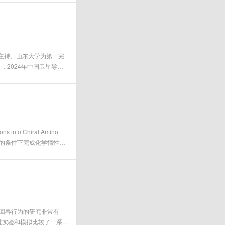
主持、山东大学为第一完
，2024年中国卫星导航
单位的《北斗新时空科教实
 into Chiral Amino
在环境友好的条件下完成化学惰性烃
陈辉、李盛英为文章通讯作
）回春行为的研究非常有
过实验和模拟比较了一系列