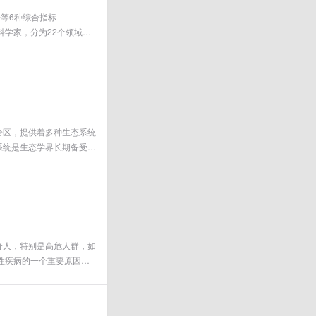
子等6种综合指标
%的科学家，分为22个领域和
给区，提供着多种生态系统
系统是生态学界长期备受关
一种很难逆转的状态，这种
对维持生态系统多稳态至关重
尚未解答的科学问题。
分人，特别是高危人群，如
毒性疾病的一个重要原因，
%之间，但在罕见的大流行
卫生具有重要意义。抗病