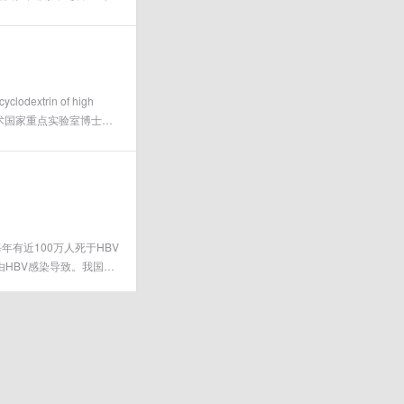
ergy-storage
als（IF:18.5）上在线发表。山东
讯作者，山东大学为第一完
extrin of high
究论文。微生物技术国家重点实验室博士后
讯作者单位。
每年有近100万人死于HBV
由HBV感染导致。我国是
前依然有超过8000万乙
之路和通明若鉴—科技创新助