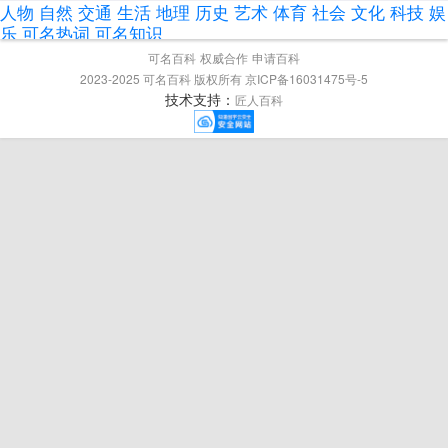
人物
自然
交通
生活
地理
历史
艺术
体育
社会
文化
科技
娱
乐
可名热词
可名知识
可名百科
权威合作
申请百科
2023-2025 可名百科 版权所有 京ICP备16031475号-5
技术支持：
匠人百科