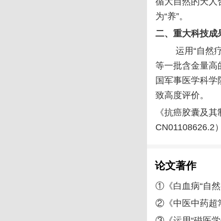
循大自然的天人
为“养”。
二、重大科技成
运用“自然
等一批含金量高
国军事医学科学
致高度评价。
《抗癌胶囊及其
CN01108626.
论文著作
①《白血病“自
②《中医中药超
③《运用“磁医