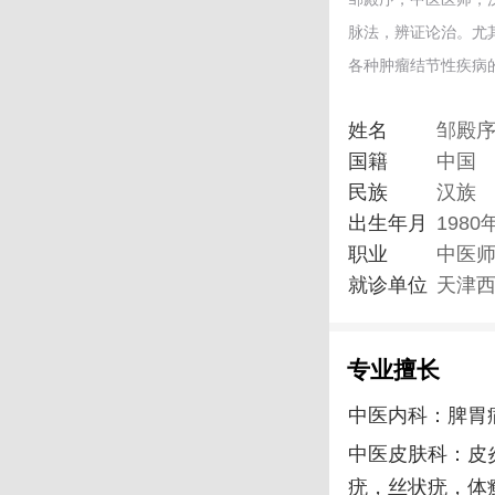
脉法，辨证论治。尤
各种肿瘤结节性疾病
姓名
邹殿
国籍
中国
民族
汉族
出生年月
1980
职业
中医
就诊单位
天津
专业擅长
中医内科：脾胃
中医皮肤科：皮
疣，丝状疣，体