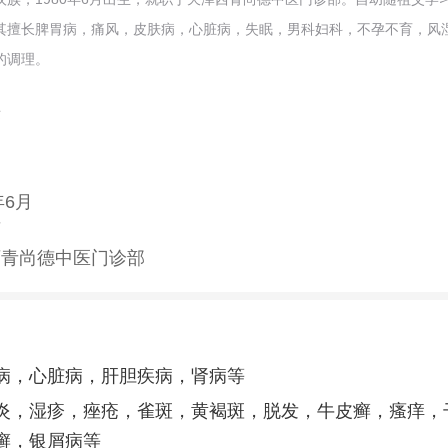
其擅长脾胃病，痛风，皮肤病，心脏病，失眠，男科妇科，不孕不育，风
的调理。
序
年6月
师
西青尚德中医门诊部
病，心脏病，肝胆疾病，肾病等
炎，湿疹，痤疮，雀斑，黄褐斑，脱发，牛皮癣，瘙痒，
癣，银屑病等