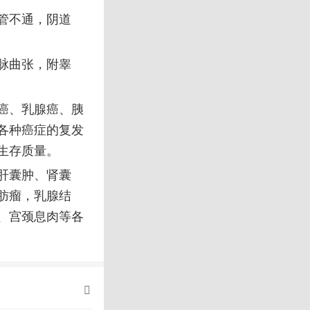
管不通，阴道
脉曲张，附睾
癌、乳腺癌、胰
各种癌症的复发
生存质量。
肝囊肿、肾囊
肪瘤，乳腺结
、宫颈息肉等各