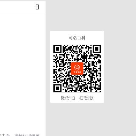
可名百科
微信“扫一扫”浏览
习中医，擅长运用岐黄