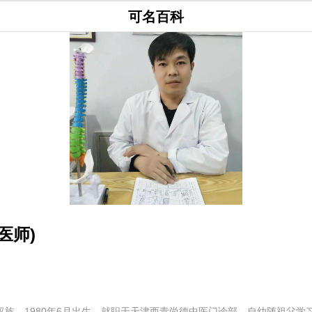
可名百科
医师)
汉族，1980年6月出生，就职于天津西青尚德中医门诊部。自幼随祖父学