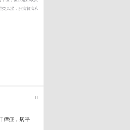
湿类风湿，肝病肾病和
干痒症，病平