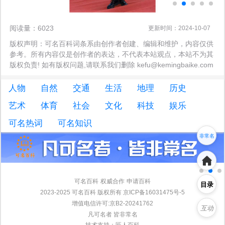
阅读量：6023
更新时间：2024-10-07
版权声明：可名百科词条系由创作者创建、编辑和维护，内容仅供
参考。所有内容仅是创作者的表达，不代表本站观点，本站不为其
版权负责! 如有版权问题,请联系我们删除 kefu@kemingbaike.com
人物
自然
交通
生活
地理
历史
艺术
体育
社会
文化
科技
娱乐
名可名
可名热词
可名知识
非常名
可名百科
权威合作
申请百科
目录
2023-2025 可名百科 版权所有 京ICP备16031475号-5
增值电信许可:京B2-20241762
互动
凡可名者 皆非常名