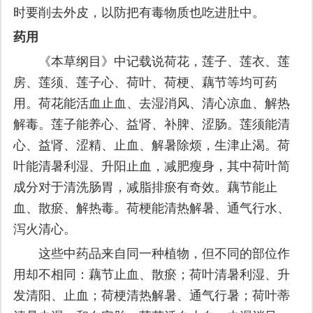
时要削去外皮，以防把有毒物质也吃进肚中。
药用
《本草纲目》中记载说荷花，莲子、莲衣、莲
房、莲须、莲子心、荷叶、荷梗、藕节等均可药
用。荷花能活血止血、去湿消风、清心凉血、解热
解毒。莲子能养心、益肾、补脾、涩肠。莲须能清
心、益肾、涩精、止血、解暑除烦，生津止渴。荷
叶能清暑利湿、升阳止血，减肥瘦身，其中荷叶简
成分对于清洗肠胃，减脂排瘀有奇效。藕节能止
血、散瘀、解热毒。荷梗能清热解暑、通气行水、
泻火清心。
这些中药品来自同一种植物，但不同的部位作
用却不相同：藕节止血、散瘀；荷叶清暑利湿、升
发清阳、止血；荷梗清热解暑、通气行暑；荷叶蒂