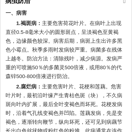
病虫防治
一、病害
1.
褐斑病：
主要危害荷花叶片。在病叶上出现
直径0.5-8毫米大小的圆形斑点，呈淡褐色至黄褐
色，边缘颜色较深。病害后期，病斑上生出许多黑
色小霉点。秋季多雨时发病较严重。病菌多在残体
上越冬。防治方法：清除残叶，减少病源。发病严
重的可喷施50％的多菌灵500倍液，或用80％的代
森锌500-800倍液进行防治。
2.
腐烂病：
主要危害叶片、花梗和莲藕。危害
叶片时，最初沿叶缘产生青枯色斑（块），不久病
斑向叶内扩展，最后全叶变褐色而坏死。花梗发病
时，沿着气孔线变褐色并凹陷。莲藕发病，先是变
褐色，逐渐转向鞭节，纵向坏死，还可见到病藕节
长出白色丝状物或粉红色的粉堆。此病通常在连作