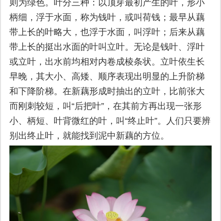
则为绿色。叶分三种：以顶芽最初产生的叶，形小
柄细，浮于水面，称为钱叶，或叫荷钱；最早从藕
带上长的叶略大，也浮于水面，叫浮叶；后来从藕
带上长的挺出水面的叶叫立叶。无论是钱叶、浮叶
或立叶，出水前均相对内卷成棱条状。立叶依生长
早晚，其大小、高矮、顺序表现出明显的上升阶梯
和下降阶梯。在新藕形成时抽出的立叶，比前张大
而刚刺较短，叫“后把叶”，在其前方再出现一张形
小、柄短、叶背微红的叶，叫“终止叶”。人们只要辨
别出终止叶，就能找到泥中新藕的方位。