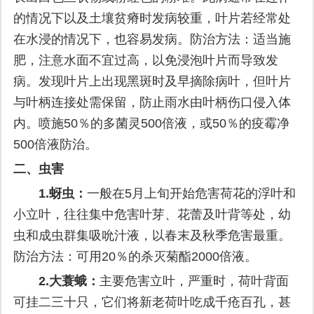
的情况下以及土壤贫瘠时发病较重，叶片若经常处
在水浸的情况下，也容易发病。防治方法：适当施
肥，注意水面不宜过高，以免浸泡叶片而导致发
病。发现叶片上出现黑斑时及早摘除病叶，但叶片
与叶柄连接处需保留，防止雨水由叶柄伤口侵入体
内。喷施50％的多菌灵500倍液，或50％的疫霉净
500倍液防治。
二、虫害
1.
蚜虫：
一般在5月上旬开始危害荷花的浮叶和
小立叶，往往集中危害叶芽、花蕾及叶背等处，幼
虫和成虫群集吸吮汁液，以春末及秋季危害最重。
防治方法：可用20％的杀灭菊酯2000倍液。
2.
大蓑蛾：
主要危害立叶，严重时，荷叶背面
可挂二三十只，它们将新老荷叶吃成千疮百孔，甚