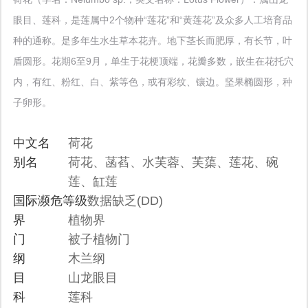
眼目、莲科，是莲属中2个物种“莲花”和“黄莲花”及众多人工培育品
种的通称。是多年生水生草本花卉。地下茎长而肥厚，有长节，叶
盾圆形。花期6至9月，单生于花梗顶端，花瓣多数，嵌生在花托穴
内，有红、粉红、白、紫等色，或有彩纹、镶边。坚果椭圆形，种
子卵形。
中文名
荷花
别名
荷花、菡萏、水芙蓉、芙蕖、莲花、碗
莲、缸莲
国际濒危等级
数据缺乏(DD)
界
植物界
门
被子植物门
纲
木兰纲
目
山龙眼目
科
莲科