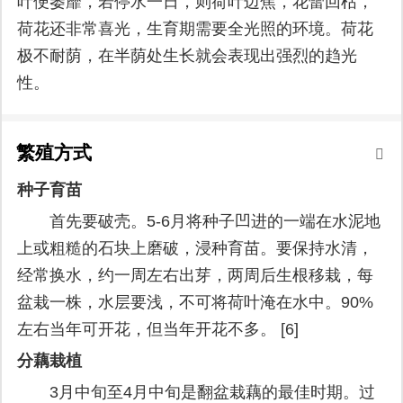
叶便萎靡，若停水一日，则荷叶边焦，花蕾回枯，
荷花还非常喜光，生育期需要全光照的环境。荷花
极不耐荫，在半荫处生长就会表现出强烈的趋光
性。
繁殖方式
种子育苗
首先要破壳。5-6月将种子凹进的一端在水泥地
上或粗糙的石块上磨破，浸种育苗。要保持水清，
经常换水，约一周左右出芽，两周后生根移栽，每
盆栽一株，水层要浅，不可将荷叶淹在水中。90%
左右当年可开花，但当年开花不多。 [6]
分藕栽植
3月中旬至4月中旬是翻盆栽藕的最佳时期。过