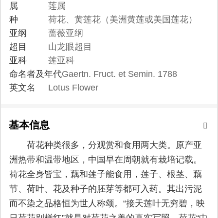
属
莲属
种
荷花、黄莲花（美洲黄莲或美国莲花）
亚纲
蔷薇亚纲
超目
山龙眼超目
亚科
莲亚科
命名者及年代
Gaertn. Fruct. et Semin. 1788
英文名
Lotus Flower
基本信息
荷花种类很多，分观赏和食用两大类。原产亚
洲热带和温带地区，中国早在周朝就有栽培记载。
荷花全身皆宝，藕和莲子能食用，莲子、根茎、藕
节、荷叶、花及种子的胚芽等都可入药。其出污泥
而不染之品格恒为世人称颂。“接天莲叶无穷碧，映
日荷花别样红”就是对荷花之美的真实写照。荷花“中