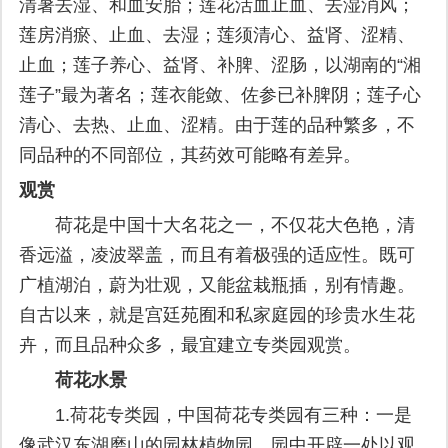
清暑去湿、和血安胎；莲花活血止血、去湿消风；
莲房消瘀、止血、去湿；莲须清心、益肾、涩精、
止血；莲子养心、益肾、补脾、涩肠，以湖南的“湘
莲子”最为著名；莲衣能敛、佐参已补脾阴；莲子心
清心、去热、止血、涩精。由于莲的品种繁多，不
同品种的不同部位，其药效可能略有差异。
观赏
荷花是中国十大名花之一，不仅花大色艳，清
香远溢，凌波翠盖，而且有着极强的适应性。既可
广植湖泊，蔚为壮观，又能盆栽瓶插，别有情趣。
自古以来，就是宫廷苑囿和私家庭园的珍贵水生花
卉，而且品种众多，最宜建立专类园观赏。
荷花水景
1.荷花专类园，中国荷花专类园有三种：一是
像武汉东湖磨山的园林植物园，园中开辟一处以观