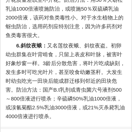
乳油1000倍液喷施防治，或喷施50％双硫磷乳油
2000倍液，该药对鱼类毒性小。对于水生植物上的
蚜虫防治，选用药剂应特别注意，因为许多药剂对
鱼类毒害很大。
6.
斜纹夜蛾：
又名莲纹夜蛾、斜纹夜盗。初卵
幼虫群集在叶背啃食，只留上表皮和叶脉，被害叶
好象纱窗一样。3龄后分散危害，将叶片吃成缺刻，
发生多时可吃光叶片，甚至咬食幼嫩茎秆。大发生
时幼虫吃光一田块后能成群迁移到邻近的田块危
害。防治方法：国产B.t乳剂或青虫菌六号液剂500
～800倍液进行喷杀；辛硫磷50%乳油1000倍液，
或溴氰菊酯2.5%乳油3000倍液，或21%灭杀毙乳油
4000倍液进行喷杀。