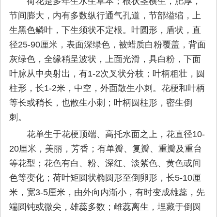
荷花是多年生水生草本；根状茎横生，肥厚，
节间膨大，内有多数纵行通气孔道，节部缢缩，上
生黑色鳞叶，下生须状不定根。叶圆形，盾状，直
径25-90厘米，表面深绿色，被蜡质白粉覆盖，背面
灰绿色，全缘稍呈波状，上面光滑，具白粉，下面
叶脉从中央射出，有1-2次叉状分枝；叶柄粗壮，圆
柱形，长1-2米，中空，外面散生小刺。花梗和叶柄
等长或稍长，也散生小刺；叶柄圆柱形，密生倒
刺。
花单生于花梗顶端、高托水面之上，花直径10-
20厘米，美丽，芳香；有单瓣、复瓣、重瓣及重台
等花型；花色有白、粉、深红、淡紫色、黄色或间
色等变化；荷叶矩圆状椭圆形至倒卵形，长5-10厘
米，宽3-5厘米，由外向内渐小，有时变成雄蕊，先
端圆钝或微尖，雄蕊多数；雌蕊离生，埋藏于倒圆