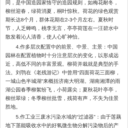
同，是中国造园家恪守的造园规则，如梅花耐冬，
柳丝迎春，绿荷消夏，桐叶惊秋。荷花的绿色观赏
期长达8个月，群体花期在2-3个月左右。夏秋时
节，人乏蝉鸣，桃李无言，亭亭荷莲在一汪碧水中
散发着沁人清香，使人心旷神怡。
4.作多层次配置中的前景、中景、主景：中国
园林在配置植物时十分注意层次的变化，以形成远
近，高低不同的丰富景观。柳荷并栽就是典型的手
法。刘鹗在《老残游记》中曾用“四面荷花三面柳，
一城山色半城湖”来概括济南大明湖。湖南湘潭的雨
湖公园春季柳絮纷飞，小荷露尖；夏秋花叶亭亭，
柳丝翠绿；冬季柳丝批雪，残荷有声，不失为佳景
胜地。
5.作工业三废水污染水域的“过滤器”：由于莲藕
地下茎能吸收水中的好氧微生物分解污染物后的产