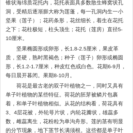
锥状海绵质花托内，花托表面具多数散生蜂窝状孔
洞，受精后逐渐膨大称为莲蓬，每一孔洞内生一小
坚果（莲子）；花药条形，花丝细长，着生在花托
之下；花柱极短，柱头顶生；花托（莲房）直径5-
10厘米。
坚果椭圆形或卵形，长1.8-2.5厘米，果皮革
质，坚硬，熟时黑褐色；种子（莲子）卵形或椭圆
形，长1.2-1.7厘米，种皮红色或白色。花期6-9月，
每日晨开暮闭。果期8-10月。
荷花是最古老的双子叶植物之一，同时又具有
单子叶植物的某些特征。荷花的胚芽被鳞片包裹
着，和单子叶植物相似。从花的结构看，荷花具有
3、4层花被，外轮萼片状，内轮花瓣状，雄蕊多
数，雌蕊离生，花粉粒为单沟舟形。莲的茎有明显
的分节现象，地下茎节长满须根。这些都是单子叶