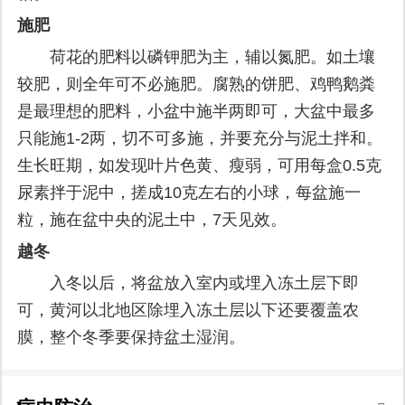
施肥
荷花的肥料以磷钾肥为主，辅以氮肥。如土壤
较肥，则全年可不必施肥。腐熟的饼肥、鸡鸭鹅粪
是最理想的肥料，小盆中施半两即可，大盆中最多
只能施1-2两，切不可多施，并要充分与泥土拌和。
生长旺期，如发现叶片色黄、瘦弱，可用每盒0.5克
尿素拌于泥中，搓成10克左右的小球，每盆施一
粒，施在盆中央的泥土中，7天见效。
越冬
入冬以后，将盆放入室内或埋入冻土层下即
可，黄河以北地区除埋入冻土层以下还要覆盖农
膜，整个冬季要保持盆土湿润。