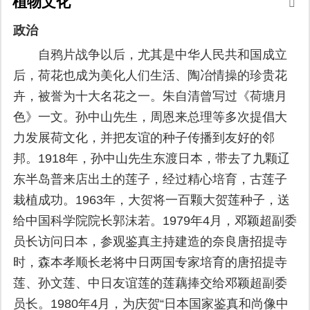
植物文化
政治
自鸦片战争以后，尤其是中华人民共和国成立
后，荷花也成为美化人们生活、陶冶情操的珍贵花
卉，被誉为十大名花之一。朱自清曾写过《荷塘月
色》一文。孙中山先生，周恩来总理等多次提倡大
力发展荷文化，并把友谊的种子传播到友好的邻
邦。1918年，孙中山先生东渡日本，带去了九颗辽
东半岛普来店出土的莲子，经过精心培育，古莲子
栽植成功。1963年，大贺将一百颗大贺莲种子，送
给中国科学院院长郭沫若。1979年4月，邓颖超副委
员长访问日本，参观鉴真主持建造的奈良唐招提寺
时，森本孝顺长老将中日两国专家培育的唐招提寺
莲、孙文莲、中日友谊莲的莲藕捧交给邓颖超副委
员长。1980年4月，为庆贺“日本国家鉴真和尚像中