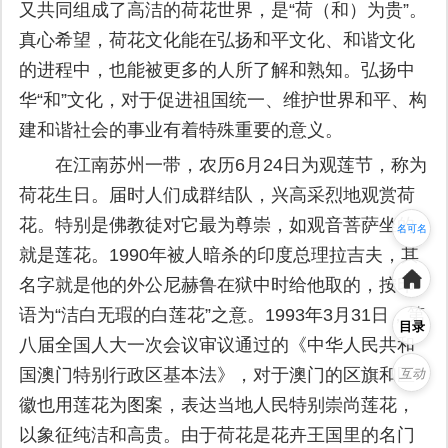
又共同组成了高洁的荷花世界，是“荷（和）为贵”。
真心希望，荷花文化能在弘扬和平文化、和谐文化
的进程中，也能被更多的人所了解和熟知。弘扬中
华“和”文化，对于促进祖国统一、维护世界和平、构
建和谐社会的事业有着特殊重要的意义。
在江南苏州一带，农历6月24日为观莲节，称为
荷花生日。届时人们成群结队，兴高采烈地观赏荷
名可名
花。特别是佛教徒对它最为尊崇，如观音菩萨坐的
非常名
就是莲花。1990年被人暗杀的印度总理拉吉夫，其
名字就是他的外公尼赫鲁在狱中时给他取的，按印
语为“洁白无瑕的白莲花”之意。1993年3月31日，第
目录
八届全国人大一次会议审议通过的《中华人民共和
国澳门特别行政区基本法》，对于澳门的区旗和区
互动
徽也用莲花为图案，表达当地人民特别崇尚莲花，
以象征纯洁和高贵。由于荷花是花卉王国里的名门