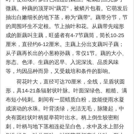
微藕。种藕的顶芽叫“藕苫”，被鳞片包着。它萌发后
抽出白嫩细长的地下茎，称为“藕带”。藕带分节，节
的周围环生不定根。节上抽叶和花。从藕带先端形
成的新藕叫主藕，旺盛者有4-7节藕筒，简长10-25
厘米，直径约6-12厘米。主藕上分出支藕叫子藕；
从子藕再长出的小葱称孙藕，常仅1节。藕的大小、
形态、色泽、生藕的迟早、入泥深浅、品质风味
等，均因品种而异，又受栽培和条件的影响。
荷花叶大，直径可达70厘米，全线，呈盾状圆
形，具14-21条辐射状叶脉。叶面深绿色、粗糙、满
布短小钝刺。刺间有一层蜡质白粉，故能使雨水凝
成滚动的水珠。叶背淡绿，光洁无毛，脉隆起，中
央有圆柱状叶柄挺举荷叶出水。柄上倒生较密刚
刺，叶柄与地下茎相连处呈白色，水中及水上部分