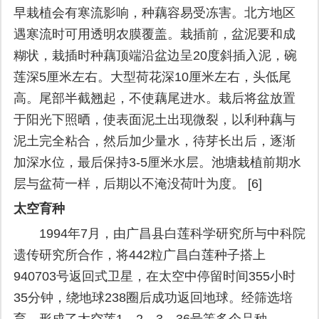
早栽植会有寒流影响，种藕容易受冻害。北方地区
遇寒流时可用透明农膜覆盖。栽插前，盆泥要和成
糊状，栽插时种藕顶端沿盆边呈20度斜插入泥，碗
莲深5厘米左右。大型荷花深10厘米左右，头低尾
高。尾部半截翘起，不使藕尾进水。栽后将盆放置
于阳光下照晒，使表面泥土出现微裂，以利种藕与
泥土完全粘合，然后加少量水，待芽长出后，逐渐
加深水位，最后保持3-5厘米水层。池塘栽植前期水
层与盆荷一样，后期以不淹没荷叶为度。 [6]
太空育种
1994年7月，由广昌县白莲科学研究所与中科院
遗传研究所合作，将442粒广昌白莲种子搭上
940703号返回式卫星，在太空中停留时间355小时
35分钟，绕地球238圈后成功返回地球。经筛选培
育，形成了太空莲1、2、3、36号等多个品种。