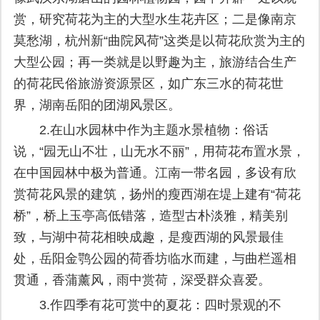
赏，研究荷花为主的大型水生花卉区；二是像南京
莫愁湖，杭州新“曲院风荷”这类是以荷花欣赏为主的
大型公园；再一类就是以野趣为主，旅游结合生产
的荷花民俗旅游资源景区，如广东三水的荷花世
界，湖南岳阳的团湖风景区。
2.在山水园林中作为主题水景植物：俗话
说，“园无山不壮，山无水不丽”，用荷花布置水景，
在中国园林中极为普通。江南一带名园，多设有欣
赏荷花风景的建筑，扬州的瘦西湖在堤上建有“荷花
桥”，桥上玉亭高低错落，造型古朴淡雅，精美别
致，与湖中荷花相映成趣，是瘦西湖的风景最佳
处，岳阳金鹗公园的荷香坊临水而建，与曲栏遥相
贯通，香蒲薰风，雨中赏荷，深受群众喜爱。
3.作四季有花可赏中的夏花：四时景观的不