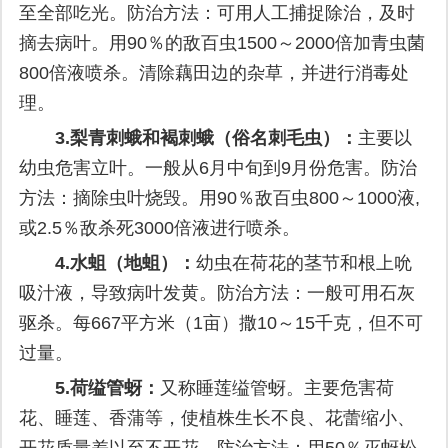
至全部吃光。防治方法：可用人工捕捉除治，及时
摘去病叶。用90％的敌百虫1500～2000倍加青虫菌
800倍液喷杀。清除藕田边的杂草，并进行消毒处
理。
3.
梨青刺蛾和褐刺蛾（俗名刺毛虫）：
主要以
幼虫危害立叶。一般从6月中旬到9月份危害。防治
方法：摘除虫叶烧毁。用90％敌百虫800～1000液,
或2.5％敌杀死3000倍液进行喷杀。
4.
水蛆（地蛆）：
幼虫在荷花的茎节和根上吮
吸汁液，导致病叶发黄。防治方法：一般可用石灰
驱杀。每667平方米（1亩）撒10～15千克，但不可
过量。
5.
荷缢管蚜：
又称睡莲缢管蚜。主要危害荷
花、睡莲、香蒲等，使植株生长不良、花蕾缩小、
开花质量差以至不开花。防治方法：用50％灭蚜松