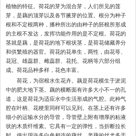
植物的特征。荷花的芽为混合芽，人们所见的莲
芽，是藕的顶芽以及各节腋芽的位置。根分为种子
根和不定根两种，播种所出的由种子的胚根所形成
的主根不发达，发挥功能作用的是不定根。荷花的
茎就是藕，是荷花的地下根状茎，是荷花储藏养分
和供繁殖的器官。荷花的花单生，两性，由花萼、
花冠、雄蕊群、雌蕊群、花托、花柄等六部分组
成。荷花品种多样，花色丰富。
荷花，为宿根水生花卉。藕是荷花横生于淤泥
中的肥大地下茎。藕的横断面有许多大小不一的孔
道，这是荷花为适应水中生活形成的气腔。此种气
腔在叶柄、花梗里同样可以见到。在茎上还有许多
细小的运输水分的导管，导管壁上附有增厚的粘液
状的木质纤维素。它具有一定的弹性，当折断拉长
时，使出现许多白色相连的藕丝。老藕的丝尤多于