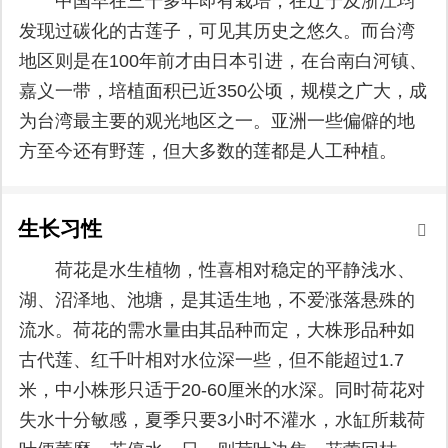
中国早在三千多年即有栽培，在辽宁及浙江均
发现过碳化的古莲子，可见其历史之悠久。而台湾
地区则是在100年前才由日本引进，在台南白河镇、
嘉义一带，培植面积已近350公顷，规模之广大，成
为台湾最主要的观光地区之一。亚洲一些偏僻的地
方至今还有野莲，但大多数的莲都是人工种植。
生长习性
荷花是水生植物，性喜相对稳定的平静浅水、
湖、沼泽地、池塘，是其适生地，不爱涨落悬殊的
流水。荷花的需水量由其品种而定，大株形品种如
古代莲、红千叶相对水位深一些，但不能超过1.7
米，中小株形只适于20-60厘米的水深。同时荷花对
失水十分敏感，夏季只要3小时不灌水，水缸所栽荷