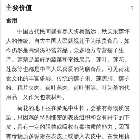
主要价值
食用
中国古代民间就有春天折梅赠远，秋天采莲怀
人的传统。自古中国人民就视莲子为珍贵食品，如
今仍然是高级滋补营养品，众多地方专营莲子生
产。莲藕是最好的蔬菜和蜜饯果品。莲叶、莲花、
莲蕊等也都是中国人民喜爱的药膳食品。可见荷花
食文化的丰富多彩。传统的莲子粥、莲房脯、莲子
粉、藕片夹肉、荷叶蒸肉、荷叶粥等。叶为茶的代
用品，又作为包装材料。
荷花的地下茎在淤泥中生长，会被有毒物质侵
染，只因藕的特别细密的表皮组织和含有丹宁的下
皮，具有一定的阻挡或吸收有毒物质的能力，因而
有毒物质多黏附在表皮上或渗入表皮中。在食用藕