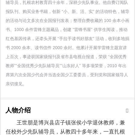
辅导员，扎根农村教育四十余年，深耕少先队事业。他自费订阅队
报队刊、购买业务书籍，创新 “小、新、活、实” 的活动特色，辅导
的活动与论文多次在全国报刊发表；整理自费收藏的 100 余本小画
书、1000 余件雷锋主题藏品，创建 “雷锋书屋” 供学生阅读，推动
红色基因传承，还牵头开展 “手拉手读书好朋友” 活动，收到多地捐
书 2000 余本、读书信件 2000 余封。他累计开展学雷锋主题宣讲
上百次，事迹获国家级报刊及省市县电视台报道，荣获 “全国优秀
教师”“全国优秀少先队辅导员”“山东好人” 等多项荣誉，2010 年出
席第六次全国少代会并当选全国少工委委员，受到党和国家领导人
亲切接见。
人物介绍
王世朋是博兴县店子镇张侯小学退休教师，兼
任校外少先队辅导员，从教四十多年来，一直扎根