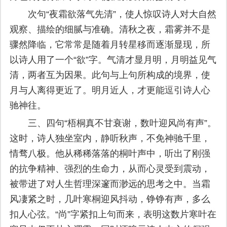
次句“夜霜欲落气先清”，使人惊叹诗人对大自然
观察、描绘的细腻与准确。清秋之夜，霜雾并不是
骤然降临，它常常是随着月转星移而逐渐显现，所
以诗人用了一个“欲”字。气清才显月明，月明益见气
清，两者互为因果。此句与上句所构成的境界，使
月与人离得更近了。明月近人，才更能逗引诗人心
驰神往。
三、四句“梧桐真不甘衰谢，数叶迎风尚有声”。
这时，诗人独坐室内，静听秋声，不免神驰千里，
情骛八极。他从稀稀落落的桐叶声中，听出了刚强
的抗争精神、强烈的生命力，从而心灵受到震动，
被带进了对人生哲理深邃而渺远的思考之中。当霜
风凄紧之时，几叶寒桐迎风抖动，铮铮有声，多么
扣人心弦。“尚”字紧扣上句而来，表明这数片寒叶在