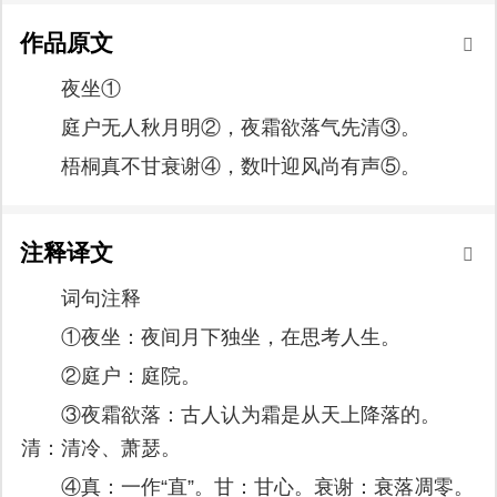
作品原文
夜坐①
庭户无人秋月明②，夜霜欲落气先清③。
梧桐真不甘衰谢④，数叶迎风尚有声⑤。
注释译文
词句注释
①夜坐：夜间月下独坐，在思考人生。
②庭户：庭院。
③夜霜欲落：古人认为霜是从天上降落的。
清：清冷、萧瑟。
④真：一作“直”。甘：甘心。衰谢：衰落凋零。