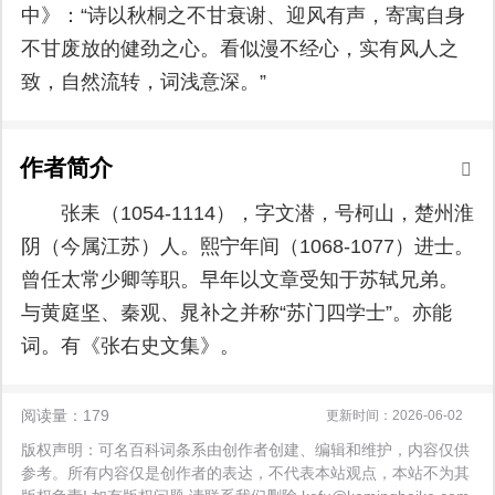
中》：“诗以秋桐之不甘衰谢、迎风有声，寄寓自身
不甘废放的健劲之心。看似漫不经心，实有风人之
致，自然流转，词浅意深。”
作者简介
张耒（1054-1114），字文潜，号柯山，楚州淮
阴（今属江苏）人。熙宁年间（1068-1077）进士。
曾任太常少卿等职。早年以文章受知于苏轼兄弟。
与黄庭坚、秦观、晁补之并称“苏门四学士”。亦能
词。有《张右史文集》。
阅读量：179
更新时间：2026-06-02
版权声明：可名百科词条系由创作者创建、编辑和维护，内容仅供
参考。所有内容仅是创作者的表达，不代表本站观点，本站不为其