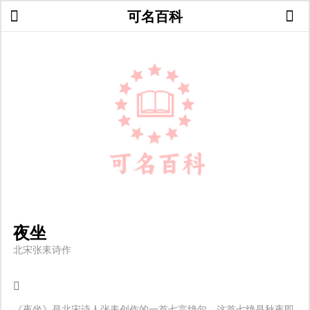
可名百科
夜坐
北宋张耒诗作
《夜坐》是北宋诗人张耒创作的一首七言绝句。这首七绝是秋夜即