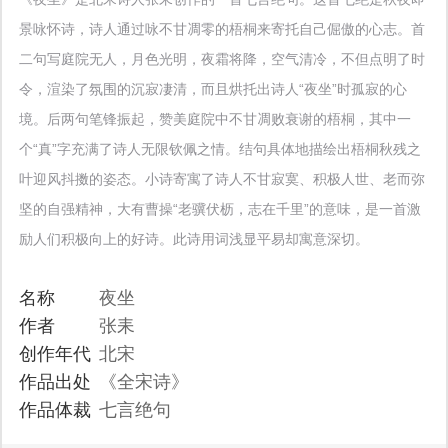
景咏怀诗，诗人通过咏不甘凋零的梧桐来寄托自己倔傲的心志。首
二句写庭院无人，月色光明，夜霜将降，空气清冷，不但点明了时
令，渲染了氛围的沉寂凄清，而且烘托出诗人“夜坐”时孤寂的心
境。后两句笔锋振起，赞美庭院中不甘凋败衰谢的梧桐，其中一
个“真”字充满了诗人无限钦佩之情。结句具体地描绘出梧桐秋残之
叶迎风抖擞的姿态。小诗寄寓了诗人不甘寂寞、积极人世、老而弥
坚的自强精神，大有曹操“老骥伏枥，志在千里”的意味，是一首激
励人们积极向上的好诗。此诗用词浅显平易却寓意深切。
名称
夜坐
作者
张耒
创作年代
北宋
作品出处
《全宋诗》
作品体裁
七言绝句