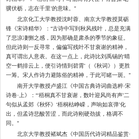
骥伏枥，志在千里’的意味。”
北京化工大学教授沈时蓉、南京大学教授莫砺
锋《宋诗精华》：“古诗中写到秋风残叶，总是充满
了悲凉凄恻之感，因为那确是肃杀的季节的象征。
但此诗则一反寻常，偏偏写残叶不甘衰谢的精神，
真可谓出人意表。在这一点上，此诗比刘禹锡的‘晴
空一鹤排云上，便引诗情到碧霄’（《秋词》）更胜
一筹。宋人作诗力避陈俗的精神，于此可睹一斑。”
南开大学教授卢盛江《中国古典诗词曲选粹·宋
诗卷·上》：“‘梧桐真不甘衰谢，数叶迎风尚有声’二
句似从孟郊《秋怀》‘梧桐枯峥嵘，声响如哀弹’化
出，但孟诗悲酸苦涩，而此诗刚硬劲拔，格调不
同。”
北京大学教授褚斌杰《中国历代诗词精品鉴赏·