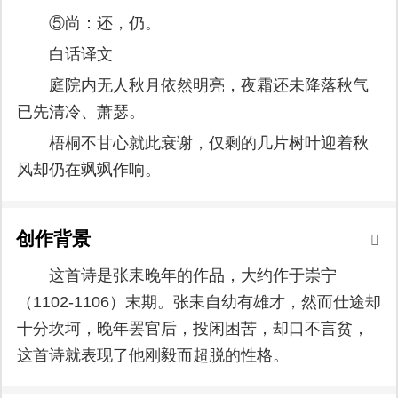
⑤尚：还，仍。
白话译文
庭院内无人秋月依然明亮，夜霜还未降落秋气
已先清冷、萧瑟。
梧桐不甘心就此衰谢，仅剩的几片树叶迎着秋
风却仍在飒飒作响。
创作背景
这首诗是张耒晚年的作品，大约作于崇宁
（1102-1106）末期。张耒自幼有雄才，然而仕途却
十分坎坷，晚年罢官后，投闲困苦，却口不言贫，
这首诗就表现了他刚毅而超脱的性格。