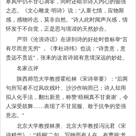
寒风中仍不甘心凋零，同时还暗示诗人内心的倔强
之态。《文心雕龙·明诗》说：“人禀七情，应物斯
感，感物吟志，莫非自然。”诗人此时闻声兴感，情
怀发于不自觉，正是思与境谐的天然妙合。
严羽《沧浪诗话》在讲到诗的好处时曾标举“言
有尽而意无穷” ，《李杜诗纬》也说：“诗贵意，意
贵远不贵近”，张耒的这首诗就有意境深远的妙处。
名家点评
陕西师范大学教授霍松林《宋诗举要》：“后两
句所写者不过风吹残叶、沙沙作响而已；诗人却用
拟人化手法，翻出新意，称赞‘梧桐真不甘衰谢’，令
人深受鼓舞……表现了不甘屈服、敢于抗争的坚强
意志。”
北京大学教授林庚、北京大学教授冯沅君《宋
诗精华》：“‘梧桐’二句，写物而有人在，有曹操‘老