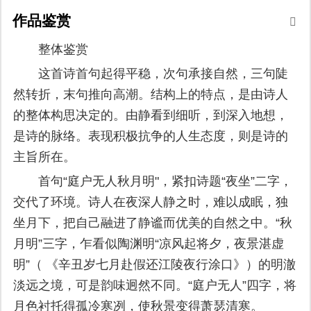
作品鉴赏
整体鉴赏
这首诗首句起得平稳，次句承接自然，三句陡
然转折，末句推向高潮。结构上的特点，是由诗人
的整体构思决定的。由静看到细听，到深入地想，
是诗的脉络。表现积极抗争的人生态度，则是诗的
主旨所在。
首句“庭户无人秋月明"，紧扣诗题“夜坐”二字，
交代了环境。诗人在夜深人静之时，难以成眠，独
坐月下，把自己融进了静谧而优美的自然之中。“秋
月明”三字，乍看似陶渊明“凉风起将夕，夜景湛虚
明”（ 《辛丑岁七月赴假还江陵夜行涂口》）的明澈
淡远之境，可是韵味迥然不同。“庭户无人”四字，将
月色衬托得孤冷寒冽，使秋景变得萧瑟清寒。