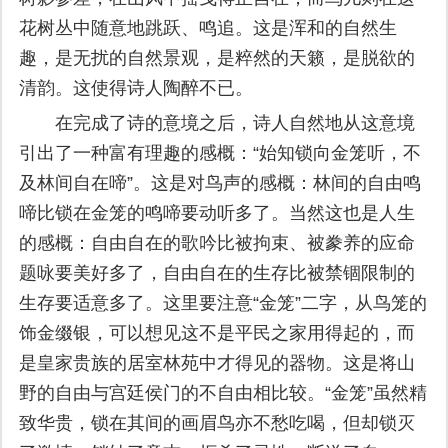
花树丛中随意地跳跃、鸣追。这是浑和的自然生
趣，是无扰的自然景观，是粹然的天籁，是脱欲的
清韵。这使得诗人陶醉不已。
在完成了诗的意境之后，诗人自然地从这意境
引出了一种富有理趣的感概：“始知锁向金笼听，不
及林间自在啼”。这是对鸟声的感概：林间的自由鸣
啼比锁在金笼的鸣啼要动听多了。当然这也是人生
的感概：自由自在的歌吟比被拘束、被豢养的应命
题咏要美好多了，自由自在的生存比被禁锢限制的
生存要适意多了。这里要注意“金笼”二字，从鸟笼的
饰金缀银，可以想见这不是平民之家用得起的，而
是皇家贵族的居室林苑中才得见的器物。这是将山
野的自由与宫廷侯门的不自由相比较。“金笼”虽然精
致华贵，锁在其间的画眉鸟亦不愁吃喝，但却锁灭