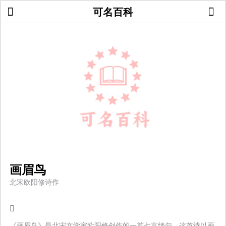
可名百科
画眉鸟
北宋欧阳修诗作
《画眉鸟》是北宋文学家欧阳修创作的一首七言绝句。这首诗以画