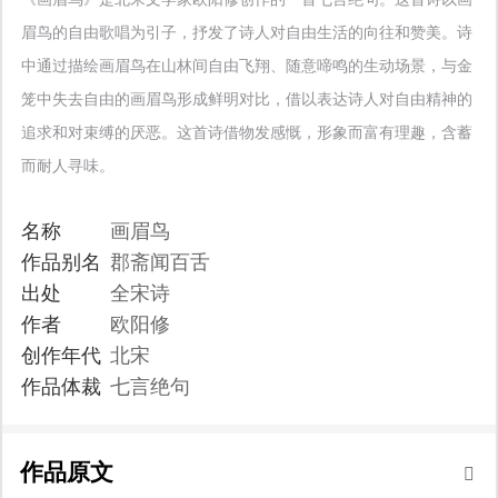
眉鸟的自由歌唱为引子，抒发了诗人对自由生活的向往和赞美。诗
中通过描绘画眉鸟在山林间自由飞翔、随意啼鸣的生动场景，与金
笼中失去自由的画眉鸟形成鲜明对比，借以表达诗人对自由精神的
追求和对束缚的厌恶。这首诗借物发感慨，形象而富有理趣，含蓄
而耐人寻味。
名称
画眉鸟
作品别名
郡斋闻百舌
出处
全宋诗
作者
欧阳修
创作年代
北宋
作品体裁
七言绝句
作品原文