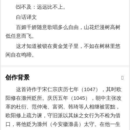
⑸不及：远远比不上。
白话译文
百媚千娇随意歌唱多么自由，山花烂漫树高树
低任意而飞。
这才知道被锁在黄金笼子里，不如在树林里悠
闲自在鸣啼。
创作背景
这首诗作于宋仁宗庆历七年（1047），其时欧
阳修在滁州贬所。庆历五年（1045），朝中主张改
革的杜衍、范仲淹、富弼、韩琦等人相继被罢黜，
欧阳修上疏力谏，守旧派以其妹之女行为不检为借
口，将他贬为滁州（今安徽滁县）太守。在他一生