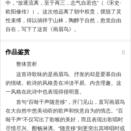
中，“放逐流离，至于再三，志气自若也”（《宋史·
欧阳修传》）。这次他远离了朝中权贵，摆脱了灵
性束缚，得以徜徉于山林，陶醉于自然，愈觉自由
自在，写下了这首《画眉鸟》。
作品鉴赏
整体赏析
这首诗歌咏的是画眉鸟、抒发的却是爱慕自由
的情绪。欧诗的风格贵在冲淡平易、内含理趣。这
一风格在此诗中也表现得很明显。
首句“百啭千声随意移”，开门见山，直写画眉鸟
在大自然中悠美动听的歌声和快意自为的情态。“百
啭千声”不仅写出了歌喉的美好，而且表现出歌唱时
尽情尽兴、酣畅淋漓。“随意移”则更突出其啼唱时或