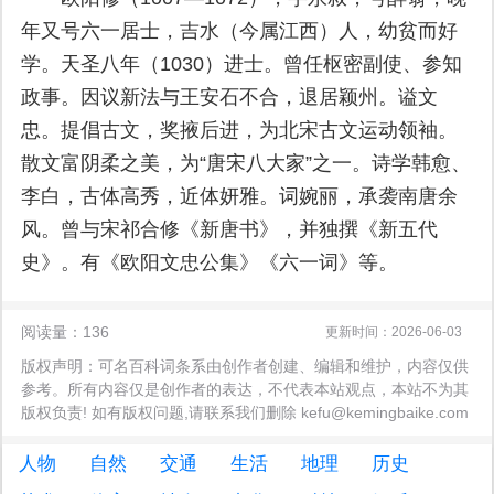
年又号六一居士，吉水（今属江西）人，幼贫而好
学。天圣八年（1030）进士。曾任枢密副使、参知
政事。因议新法与王安石不合，退居颖州。谥文
忠。提倡古文，奖掖后进，为北宋古文运动领袖。
散文富阴柔之美，为“唐宋八大家”之一。诗学韩愈、
李白，古体高秀，近体妍雅。词婉丽，承袭南唐余
风。曾与宋祁合修《新唐书》，并独撰《新五代
史》。有《欧阳文忠公集》《六一词》等。
阅读量：136
更新时间：2026-06-03
版权声明：可名百科词条系由创作者创建、编辑和维护，内容仅供
参考。所有内容仅是创作者的表达，不代表本站观点，本站不为其
版权负责! 如有版权问题,请联系我们删除 kefu@kemingbaike.com
人物
自然
交通
生活
地理
历史