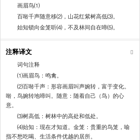
画眉鸟⑴
百啭千声随意移⑵，山花红紫树高低⑶。
始知锁向金笼听⑷，不及林间自在啼⑸。
注释译文
词句注释
⑴画眉鸟：鸣禽。
⑵百啭千声：形容画眉叫声婉转，富于变化。
啭，鸟婉转地啼叫。随意：随着自己（鸟）的心
意。
⑶树高低：树林中的高处和低处。
⑷始知：现在才知道。金笼：贵重的鸟笼，喻
指不愁吃喝、生活条件优越的居所。