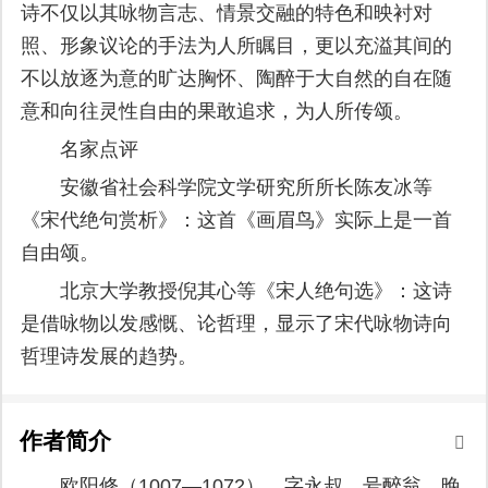
诗不仅以其咏物言志、情景交融的特色和映衬对
照、形象议论的手法为人所瞩目，更以充溢其间的
不以放逐为意的旷达胸怀、陶醉于大自然的自在随
意和向往灵性自由的果敢追求，为人所传颂。
名家点评
安徽省社会科学院文学研究所所长陈友冰等
《宋代绝句赏析》：这首《画眉鸟》实际上是一首
自由颂。
北京大学教授倪其心等《宋人绝句选》：这诗
是借咏物以发感慨、论哲理，显示了宋代咏物诗向
哲理诗发展的趋势。
作者简介
欧阳修（1007—1072），字永叔，号醉翁，晚