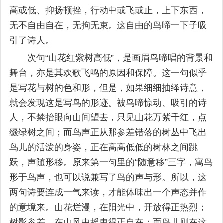
高或低、抑扬顿挫，行动中或飞或止，上下东西，
无不自由自在，无拘无束。这自由的鸟啼一下子吸
引了诗人。
次句“山花红紫树高低”，是画眉鸟啼唱的背景和
舞台，亦是其欢歌飞鸣的原因和保障。这一句似乎
是写花与树的色和形，但是，如果细细抽绎诗意，
就会发现这是写鸟的形迹。被鸟啼惊动、吸引的诗
人，不禁抬眼向山间望去，只见山花万紫千红，点
缀绿树之间；而鸟声正从那参差错落的树丛中飞出
鸟儿的活泼的身姿，正在高高低低的树林之间跳
跃，声随形移。原来第一句里的“随意移”三字，寓鸟
形于鸟声，也可以说兼写了鸟的声与形。所以，这
两句诗要连成一气来读，才能体味出一个声态并作
的意境来。山花烂漫，在阳光中，开放得正热烈；
树影参差，在山风中摇曳得正自在；而鸟儿则在这