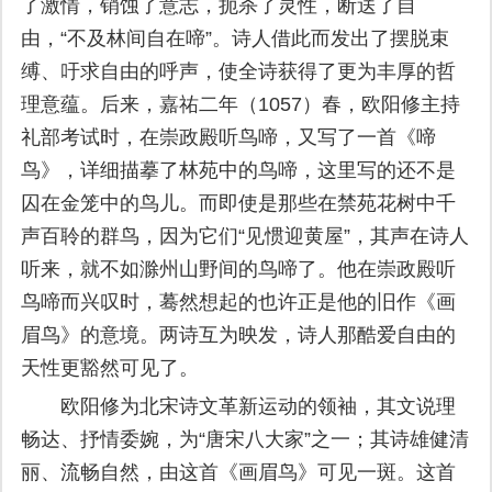
了激情，销蚀了意志，扼杀了灵性，断送了自
由，“不及林间自在啼”。诗人借此而发出了摆脱束
缚、吁求自由的呼声，使全诗获得了更为丰厚的哲
理意蕴。后来，嘉祐二年（1057）春，欧阳修主持
礼部考试时，在崇政殿听鸟啼，又写了一首《啼
鸟》，详细描摹了林苑中的鸟啼，这里写的还不是
囚在金笼中的鸟儿。而即使是那些在禁苑花树中千
声百聆的群鸟，因为它们“见惯迎黄屋”，其声在诗人
听来，就不如滁州山野间的鸟啼了。他在崇政殿听
鸟啼而兴叹时，蓦然想起的也许正是他的旧作《画
眉鸟》的意境。两诗互为映发，诗人那酷爱自由的
天性更豁然可见了。
欧阳修为北宋诗文革新运动的领袖，其文说理
畅达、抒情委婉，为“唐宋八大家”之一；其诗雄健清
丽、流畅自然，由这首《画眉鸟》可见一斑。这首