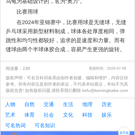
乌龟为基础设计的，名为“奥力”。
比赛用球
在2024年亚锦赛中，比赛用球是无缝球，无缝
乒乓球采用新型材料制成，球体各处厚度相同，弹
跳性和均匀性都较好，追求的是速度和力量。而有
缝球由两个半球体胶合成，容易产生更强的旋转。
阅读量：238
更新时间：2026-07-08
版权声明：可名百科词条系由创作者创建、编辑和维护，内容仅供
参考。所有内容仅是创作者的表达，不代表本站观点，本站不为其
版权负责! 如有版权问题,请联系我们删除 kefu@kemingbaike.com
人物
自然
交通
生活
地理
历史
艺术
体育
社会
文化
科技
娱乐
名可名
可名热词
可名知识
非常名