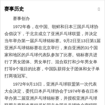
赛事历史
赛事创办
1972年春，在中国、朝鲜和日本三国乒乓球协
会倡议下，于北京成立了亚洲乒乓球联盟，并决定
当年举办第一届乒乓球锦标赛。9月2日至13日第1届
亚洲乒乓球锦标赛在北京举行，来自亚洲的31个国
家和地区的乒乓球代表队参加了比赛。锦标赛共进
行了男女团体、男女单打、混合双打和少年男女单
打等9个项目的比赛，中国队获得女子团体和女子单
打两项冠军。
1972年9月13日，亚洲乒乓球联盟第一次代表
大会决定，委托日本乒乓球协会于1974年春在日本
举办第二届亚洲乒乓球锦标赛，并授权亚洲乒乓球