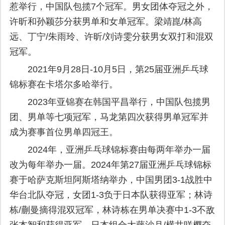
惹举行，中国队包揽7个冠军。男女团体夺冠之外，
许昕和孙颖莎分获男单和女单冠军。梁靖崑/林高
远、丁宁/朱雨玲、许昕/刘诗雯分获男女双打和混双
冠军。
2021年9月28日-10月5日，第25届亚洲乒乓球
锦标赛在卡塔尔多哈举行。
2023年亚锦赛在韩国平昌举行，中国队包揽男
团、男单等七项冠军，马龙第四次获得男单冠军并
成为赛事首位男单四冠王。
2024年，亚洲乒乓球锦标赛由每两年举办一届
改为每年举办一届。2024年第27届亚洲乒乓球锦标
赛于哈萨克斯坦阿斯塔纳举办，中国男团3-1战胜中
华台北队夺冠，女团1-3负于日本队获得亚军；林诗
栋/蒯曼摘得混双冠军，林诗栋在男单决赛中1-3不敌
张本智和获得亚军，日本组合大藤沙月/横井咲樱夺