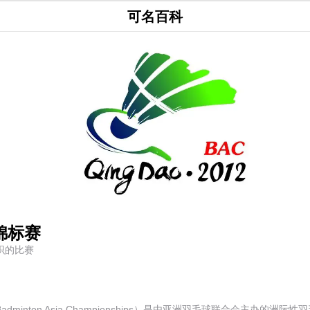
可名百科
锦标赛
织的比赛
minton Asia Championships）是由亚洲羽毛球联合会主办的洲际