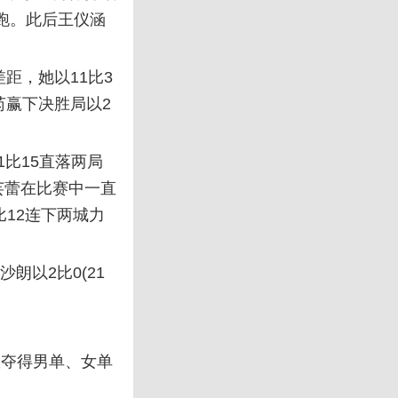
领跑。此后王仪涵
距，她以11比3
芮赢下决胜局以2
1比15直落两局
芸蕾在比赛中一直
比12连下两城力
朗以2比0(21
国队夺得男单、女单