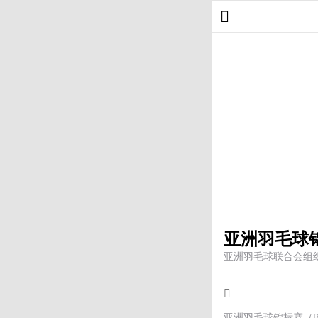
亚洲羽毛球
亚洲羽毛球联合会组
亚洲羽毛球锦标赛（Bad