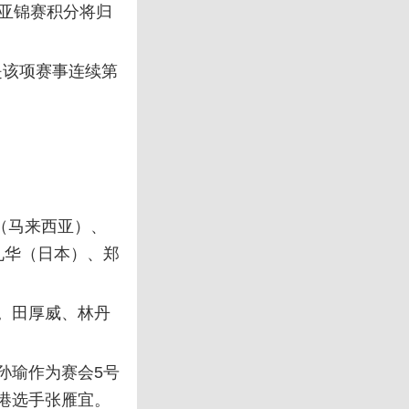
亚锦赛积分将归
是该项赛事连续第
（马来西亚）、
礼华（日本）、郑
。田厚威、林丹
孙瑜作为赛会5号
港选手张雁宜。