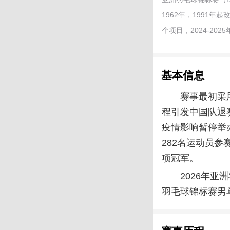
1962年，1991
个项目，2024-20
基本信息
赛事最初采
程引发中国队退赛
疫情影响暂停举办
282名运动员参
项冠军。
2026年亚
羽毛球锦标赛男