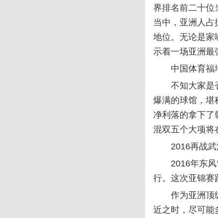
界排名前二十位
当中，亚洲人占
地位。无论是家
示着一场亚洲最
中国体育福
不知大家是
爆满的球馆，堪
净利落的拿下了
混双五个大项将
2016再战
2016年东
行。这次亚锦赛
作为亚洲顶
近之时，尽可能