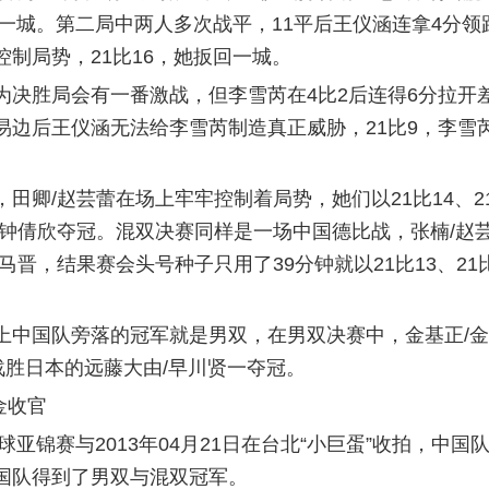
先下一城。第二局中两人多次战平，11平后王仪涵连拿4分
控制局势，21比16，她扳回一城。
为决胜局会有一番激战，但李雪芮在4比2后连得6分拉开差
易边后王仪涵无法给李雪芮制造真正威胁，21比9，李雪
田卿/赵芸蕾在场上牢牢控制着局势，她们以21比14、2
/钟倩欣夺冠。混双决赛同样是一场中国德比战，张楠/赵
马晋，结果赛会头号种子只用了39分钟就以21比13、21
。
上中国队旁落的冠军就是男双，在男双决赛中，金基正/金沙
6)战胜日本的远藤大由/早川贤一夺冠。
3金收官
毛球亚锦赛与2013年04月21日在台北“小巨蛋”收拍，中
国队得到了男双与混双冠军。