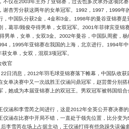
不仅在2003年主办了亚锦赛，过去也多次承办这项比赛。1
谢杏芳分获这两年的女单冠军。1992，1997，1999
行，中国队分获2金，4金和3金。1998年的曼谷亚锦赛
刚，葛菲/顾俊夺得男单，女双冠军。2001年菲律宾亚锦
得男单，女单，女双3金。2002年曼谷，中国队周蜜，杨
994，1995年亚锦赛在我国的上海，北京进行。1994年
5年获女单，女双，混双3项冠军。
4金收官
月22日消息，2012年羽毛球亚锦赛落下帷幕，中国队收
在女单决赛中又一次战胜王仪涵问鼎冠军，赵芸蕾分别搭
军，她成为本届亚锦赛上的双冠王。男双冠军被韩国组合
王仪涵和李雪芮之间进行，这是2012年全英公开赛决赛
王仪涵在比赛中开局不错，一直处于领先位置，比分变为5
之后李雪芮在场上占据主动，王仪涵打得有些急躁失误偏