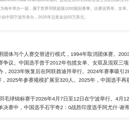
年起改为每年举办一届，属于世界羽联超级1000级别赛事。比赛设男单、女
25年由中国宁波市承办，2025年总奖金达50万美元。
用团体与个人赛交替进行模式，1994年取消团体赛。200
争议。中国选手曾于2012年包揽女单、女双及混双三项冠
，2023年恢复后在阿联酋迪拜举行。2024年赛事吸引
赛，2025年参赛规模扩展至320人。2025年，中国选手
洲羽毛球锦标赛于2026年4月7日至12日在宁波举行。4月12
单决赛中，中国选手石宇奇2：0战胜印度选手阿尤什·谢