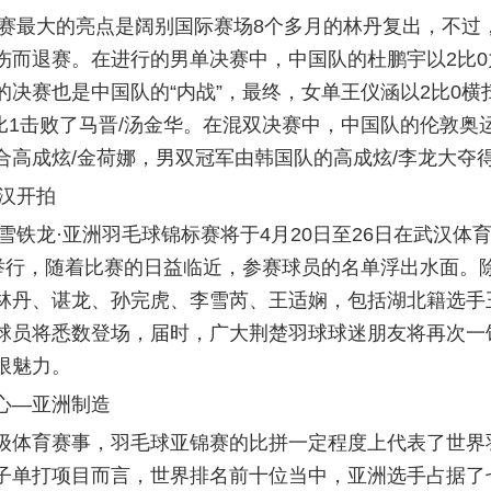
亚锦赛最大的亮点是阔别国际赛场8个多月的林丹复出，不过
伤而退赛。在进行的男单决赛中，中国队的杜鹏宇以2比0
的决赛也是中国队的“内战”，最终，女单王仪涵以2比0横
2比1击败了马晋/汤金华。在混双决赛中，中国队的伦敦奥
合高成炫/金荷娜，男双冠军由韩国队的高成炫/李龙大夺
武汉开拍
风雪铁龙·亚洲羽毛球锦标赛将于4月20日至26日在武汉体
）举行，随着比赛的日益临近，参赛球员的名单浮出水面。
林丹、谌龙、孙完虎、李雪芮、王适娴，包括湖北籍选手
球员将悉数登场，届时，广大荆楚羽球球迷朋友将再次一
限魅力。
心—亚洲制造
级体育赛事，羽毛球亚锦赛的比拼一定程度上代表了世界
子单打项目而言，世界排名前十位当中，亚洲选手占据了