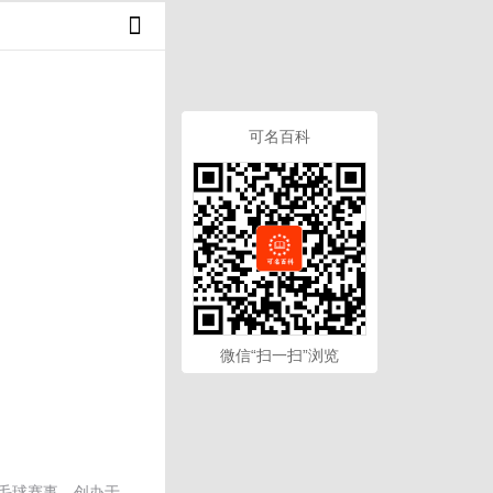
可名百科
微信“扫一扫”浏览
性羽毛球赛事，创办于